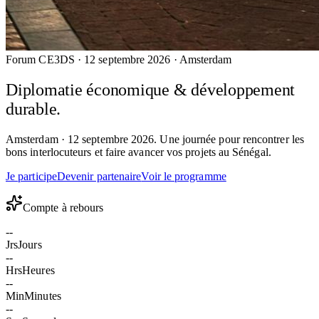
Forum CE3DS ·
12 septembre 2026
·
Amsterdam
Diplomatie économique &
développement
durable
.
Amsterdam · 12 septembre 2026. Une journée pour rencontrer les
bons interlocuteurs et faire avancer vos projets au Sénégal.
Je participe
Devenir partenaire
Voir le programme
Compte à rebours
--
Jrs
Jours
--
Hrs
Heures
--
Min
Minutes
--