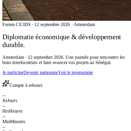
Forum CE3DS ·
12 septembre 2026
·
Amsterdam
Diplomatie économique &
développement
durable
.
Amsterdam · 12 septembre 2026. Une journée pour rencontrer les
bons interlocuteurs et faire avancer vos projets au Sénégal.
Je participe
Devenir partenaire
Voir le programme
Compte à rebours
--
Jrs
Jours
--
Hrs
Heures
--
Min
Minutes
--